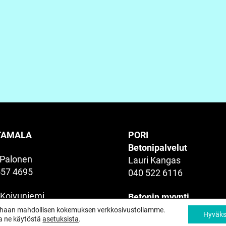
TAMALA
PORI
Betonipalvelut
 Palonen
Lauri Kangas
557 4695
040 522 6116
 Koivuniemi
Betonin myynti
363 6525
Tapani Rajainmäki
parhaan mahdollisen kokemuksen verkkosivustollamme.
Hyväk
taa ne käytöstä
asetuksista
.
050 590 6158