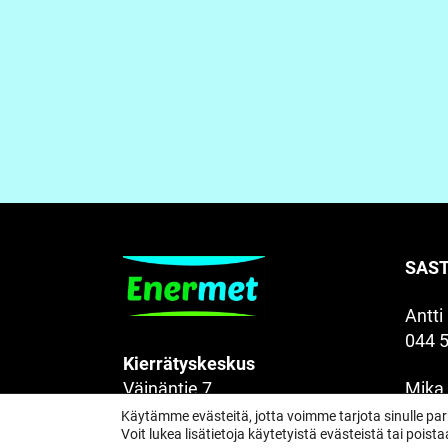
SAS
Antti
044 
Kierrätyskeskus
Väinäntie 7
Mika
38300 Sastamala
050 
Käytämme evästeitä, jotta voimme tarjota sinulle 
Voit lukea lisätietoja käytetyistä evästeistä tai pois