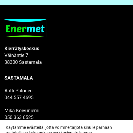
Kierrätyskeskus
Väinäntie 7
38300 Sastamala
SASTAMALA
Antti Palonen
044 557 4695
Mika Koivuniemi
050 363 6525
Käytämme evästeitä, jotta voimme tarjota sinulle parhaan
Hake/vaihtolavat
mahdollisen kokemuksen verkkosivustollamme.