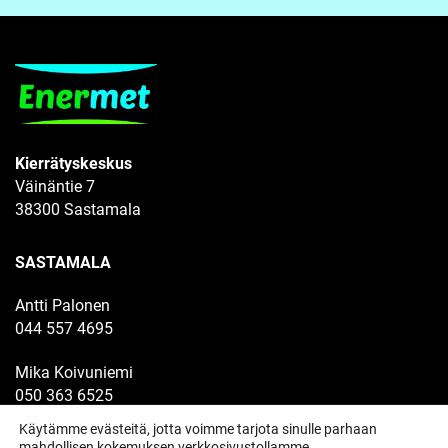
Kierrätyskeskus
Väinäntie 7
38300 Sastamala
SASTAMALA
Antti Palonen
044 557 4695
Mika Koivuniemi
050 363 6525
Käytämme evästeitä, jotta voimme tarjota sinulle parhaan
Hake/vaihtolavat
mahdollisen kokemuksen verkkosivustollamme.